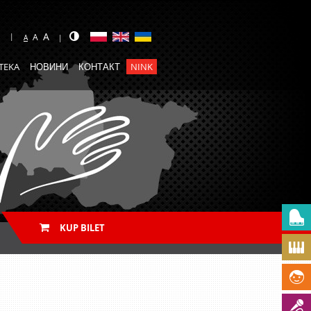
A
A
A
TEKA
НОВИНИ
КОНТАКТ
NINK
KUP BILET